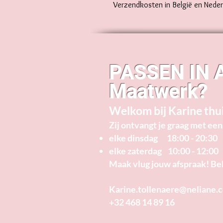
Verzendkosten in België en Nederl
PASSEN IN 
Maatwerk?
Welkom bij Karine thu
Zij ontvangt je graag met een 
elke dinsdag 18:00 - 20:30
elke zaterdag 10:00 - 12:00
​Maak vlug jouw afspraak! Bel 
Karine.tollenaere@neliane.
+32 468 14 89 16