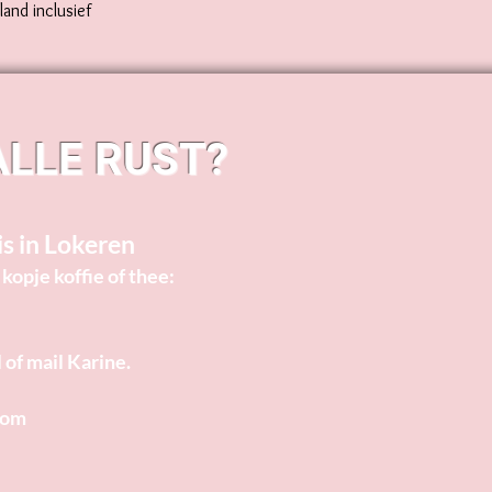
and inclusief
ALLE RUST?
is in Lokeren
kopje koffie of thee:
of mail Karine.​
com