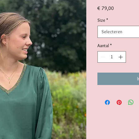
Prijs
€ 79,00
Size
*
Selecteren
Aantal
*