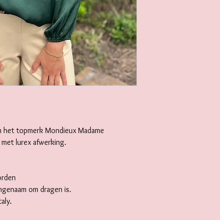
an het topmerk Mondieux Madame
met lurex afwerking.
orden
ngenaam om dragen is.
aly.