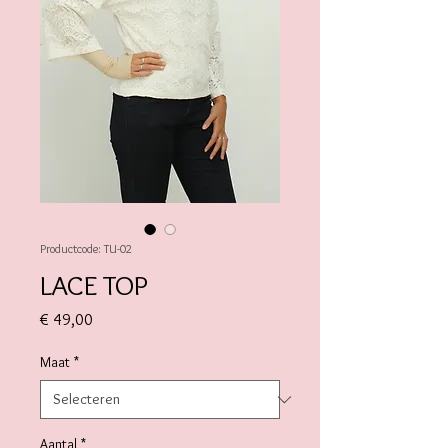
Productcode: TU-02
LACE TOP
Prijs
€ 49,00
Maat
*
Aantal
*